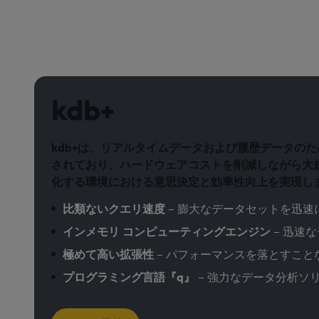
kdb+
kdb+は、リアルタイムデータおよび履歴データの
されており、ハードウェアコストを削減しながら大規
化する環境における意思決定と効率性向上を実現し
比類ないクエリ速度
– 膨大なデータセットを迅
インメモリ コンピューティングエンジン
– 迅速
極めて高い拡張性
– パフォーマンスを落とすこ
プログラミング言語『q』
– 強力なデータ分析ソ