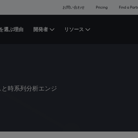
お問い合わせ
Pricing
Find a Part
Xを選ぶ理由
開発者
リソース
Toggle the 開発者 Menu
Toggle the リソース Me
スと時系列分析エンジ