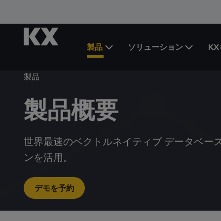
製品
ソリューション
K
Toggle the 製品 Menu
製品
製品概要
世界最速のベクトルネイティブ データベー
ンを活用。
デモを予約